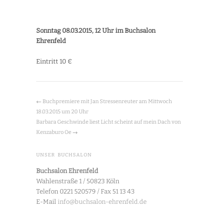
Sonntag 08.03.2015, 12 Uhr im Buchsalon
Ehrenfeld
Eintritt 10 €
←
Buchpremiere mit Jan Stressenreuter am Mittwoch
18.03.2015 um 20 Uhr
Barbara Geschwinde liest Licht scheint auf mein Dach von
Kenzaburo Oe
→
UNSER BUCHSALON
Buchsalon Ehrenfeld
Wahlenstraße 1 / 50823 Köln
Telefon 0221 520579 / Fax 51 13 43
E-Mail
info@buchsalon-ehrenfeld.de