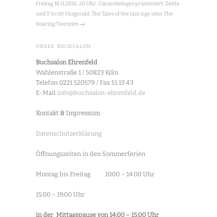
Freitag 18.11.2016, 20 Uhr : Carambolages präsentiert: Zelda
und F.Scott Fitzgerald: The Tales of the Jazz Age oder The
Roaring Twenties
→
UNSER BUCHSALON
Buchsalon Ehrenfeld
Wahlenstraße 1 / 50823 Köln
Telefon 0221 520579 / Fax 51 13 43
E-Mail
info@buchsalon-ehrenfeld.de
Kontakt
&
Impressum
Datenschutzerklärung
Öffnungszeiten in den Sommerferien
Montag bis Freitag 10:00 – 14:00 Uhr
15:00 – 19:00 Uhr
in der Mittagspause von 14:00 – 15:00 Uhr