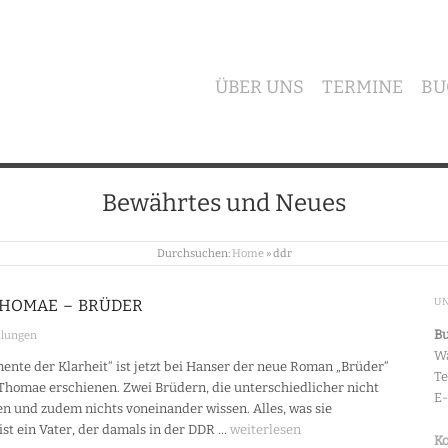
ÜBER UNS
TERMINE
BU
Bewährtes und Neues
Durchsuchen:
Home
»
ddr
THOMAE – BRÜDER
U
Bu
lungen
Wa
nte der Klarheit“ ist jetzt bei Hanser der neue Roman „Brüder“
Te
 Thomae erschienen. Zwei Brüdern, die unterschiedlicher nicht
E
en und zudem nichts voneinander wissen. Alles, was sie
ist ein Vater, der damals in der DDR …
weiterlesen
Ko