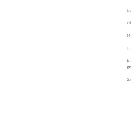
Da
Öf
Mo
15
in
ge
S