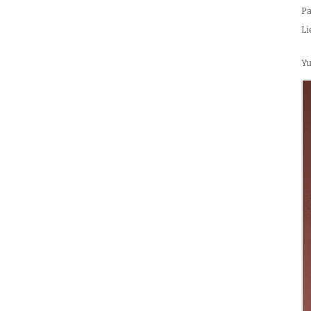
Pa
Li
Yu