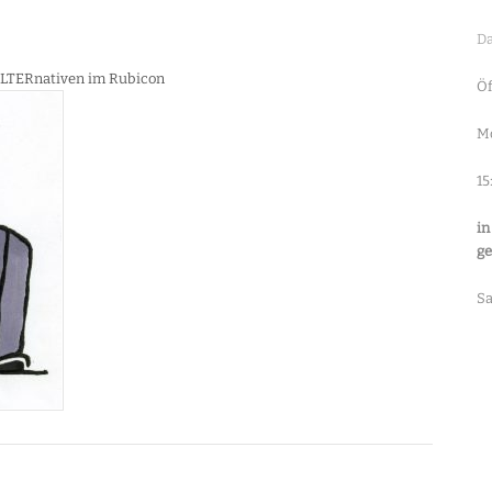
Da
ALTERnativen im Rubicon
Öf
Mo
15
in
ge
S