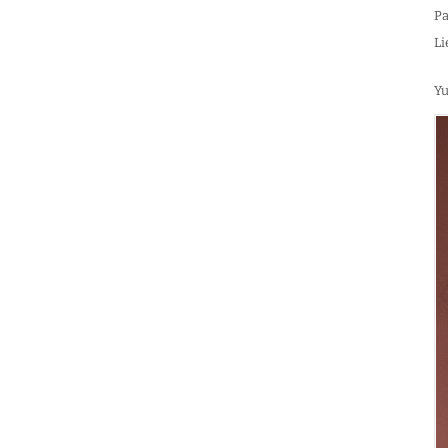
Pa
Li
Yu