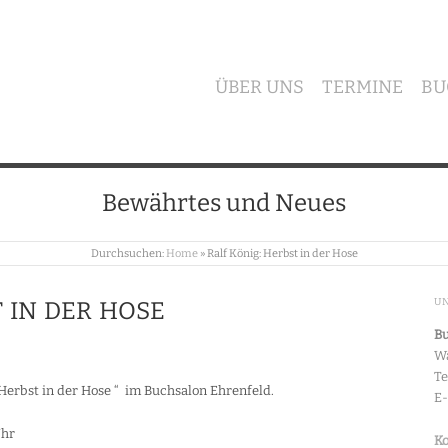
ÜBER UNS
TERMINE
BU
Bewährtes und Neues
Durchsuchen:
Home
»
Ralf König: Herbst in der Hose
U
T IN DER HOSE
Bu
Wa
Te
„Herbst in der Hose “ im Buchsalon Ehrenfeld.
E
Uhr
Ko