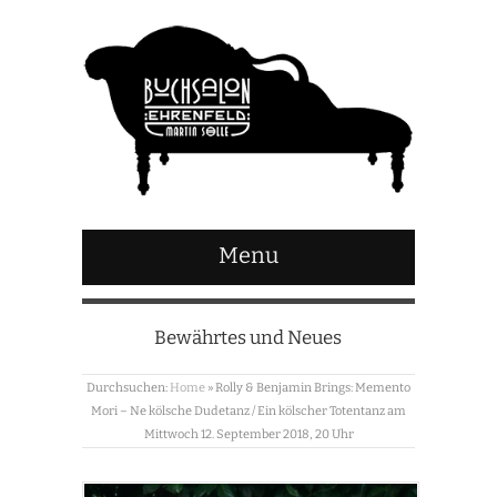
Menu
Bewährtes und Neues
Durchsuchen:
Home
»
Rolly & Benjamin Brings: Memento
Mori – Ne kölsche Dudetanz / Ein kölscher Totentanz am
Mittwoch 12. September 2018, 20 Uhr