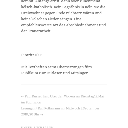
kommt. Anfangs ernst, dann aber zunehmend
kölsch-katholisch. Kein Begräbnis in Köln, wo die
Ureinwohner gegen Ende nüchtern wären und
keine kölschen Lieder sängen. Eine
empfehlenswerte Art des Abschiednehmens und
der Trauerarbeit.
Eintritt 10 €
Mit Textheften samt Übersetzungen fürs
Publikum zum Mitlesen und Mitsingen
←
Paul Russell liest: Über den Wolken am Dienstag 15. Mai
im Buchsalon
Lesung mit Ralf Rothmann am Mittwoch 5.September
2018, 20 Uhr
→
UNSER BUCHSALON